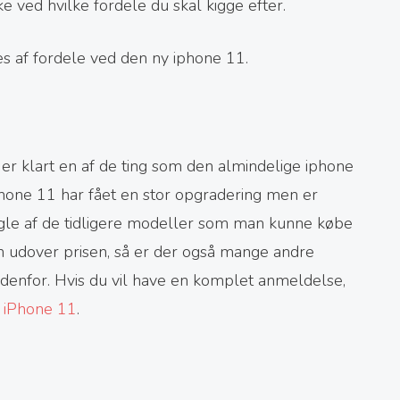
kke ved hvilke fordele du skal kigge efter.
es af fordele ved den ny iphone 11.
 er klart en af de ting som den almindelige iphone
Iphone 11 har fået en stor opgradering men er
 nogle af de tidligere modeller som man kunne købe
n udover prisen, så er der også mange andre
edenfor. Hvis du vil have en komplet anmeldelse,
f
iPhone 11
.