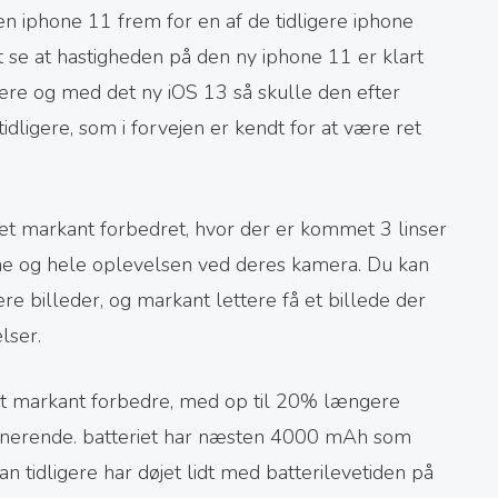
n iphone 11 frem for en af de tidligere iphone
t se at hastigheden på den ny iphone 11 er klart
gere og med det ny iOS 13 så skulle den efter
dligere, som i forvejen er kendt for at være ret
t markant forbedret, hvor der er kommet 3 linser
rne og hele oplevelsen ved deres kamera. Du kan
ere billeder, og markant lettere få et billede der
lser.
et markant forbedre, med op til 20% længere
mponerende. batteriet har næsten 4000 mAh som
man tidligere har døjet lidt med batterilevetiden på