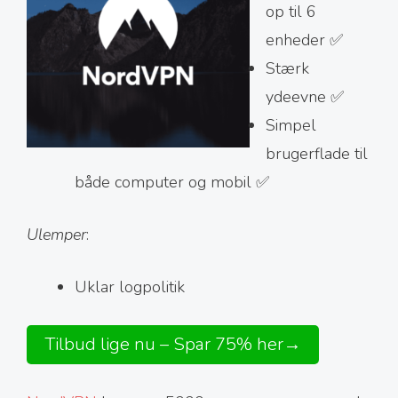
op til 6
enheder ✅
Stærk
ydeevne ✅
Simpel
brugerflade til
både computer og mobil ✅
Ulemper
:
Uklar logpolitik
Tilbud lige nu – Spar 75% her→