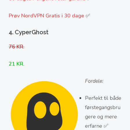
Prøv NordVPN Gratis i 30 dage
✅
4. CyperGhost
76 KR.
21 KR.
Fordele:
Perfekt til både
førstegangsbru
gere og mere
erfarne ✅