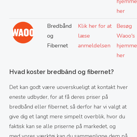
hjemme
her
Bredbånd
Klik her for at
Besøg
og
læse
Waoo's
Fibernet
anmeldelsen
hjemme
her
Hvad koster bredbånd og fibernet?
Det kan godt være uoverskueligt at kontakt hver
eneste udbyder, for at få deres priser på
bredbånd eller fibernet, så derfor har vi valgt at
give dig et langt mere simpelt overblik, hvor du
faktisk kan se alle priserne på markedet, og
med vores værktøj kan du sammenligne dem på