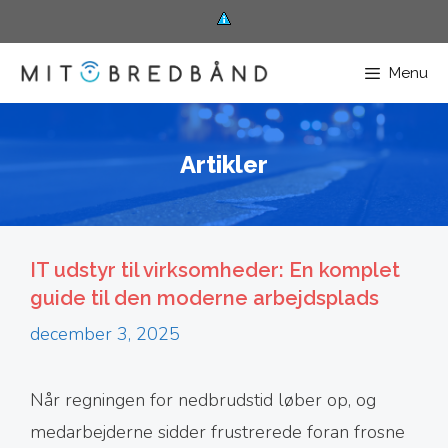
Hop
til
Menu
indhold
Artikler
IT udstyr til virksomheder: En komplet
guide til den moderne arbejdsplads
december 3, 2025
Når regningen for nedbrudstid løber op, og
medarbejderne sidder frustrerede foran frosne