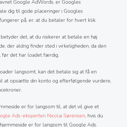
 navnet Google AdWords, er Googles
le dig til gode placeringer i Googles
ngerer på, er, at du betaler for hvert klik.
tyder det, at du risikerer at betale en høj
e, der aldrig finder sted i virkeligheden, da den
 før det har loadet færdig.
 loader langsomt, kan det betale sig at få en
l at opsætte din konto og efterfølgende vurdere,
ncekroner.
meside er for langsom til, at det vil give et
ogle Ads-eksperten Nicolai Sørensen
, hvis du
n hjemmeside er for langsom til Google Ads.