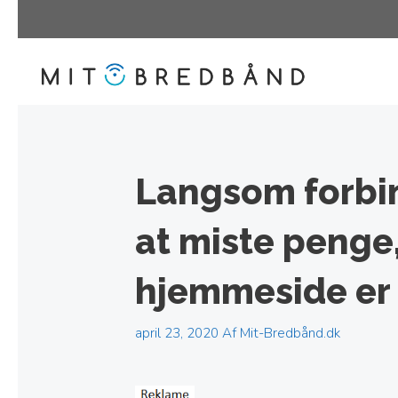
Hop
til
indhold
Langsom forbin
at miste penge,
hjemmeside er
april 23, 2020
Af
Mit-Bredbånd.dk