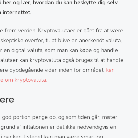
 her og lær, hvordan du kan beskytte dig selv,
 internettet.
e frem verden. Kryptovalutaer er gået fra at være
keptiske overfor, til at blive en anerkendt valuta,
 en digital valuta, som man kan købe og handle
valutaer kan kryptovaluta også bruges til at handle
 mere dybdegående viden inden for området,
kan
e om kryptovaluta.
tere
 god portion penge op, og som tiden går, mister
grund af inflationen er det ikke nødvendigvis en
e i banken. I stedet kan man være smart og