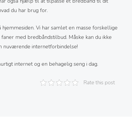
r også hjælp til at tilpasse et bredbånd til dit
hvad du har brug for.
på hjemmesiden. Vi har samlet en masse forskellige
10 faner med bredbåndstilbud. Måske kan du ikke
 nuværende internetforbindelse!
urtigt internet og en behagelig seng i dag.
Rate this post