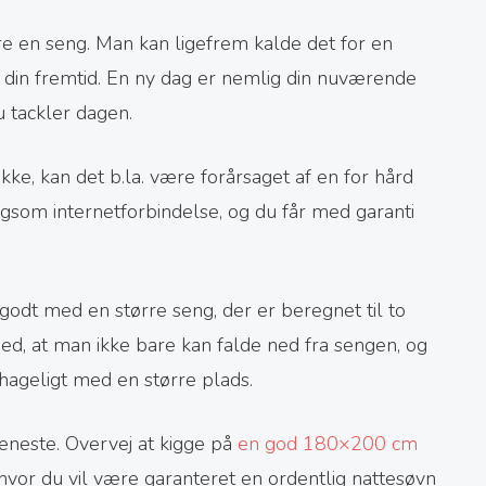
are en seng. Man kan ligefrem kalde det for en
e din fremtid. En ny dag er nemlig din nuværende
u tackler dagen.
ke, kan det b.la. være forårsaget af en for hård
om internetforbindelse, og du får med garanti
godt med en større seng, der er beregnet til to
ed, at man ikke bare kan falde ned fra sengen, og
hageligt med en større plads.
jeneste. Overvej at kigge på
en god 180×200 cm
 hvor du vil være garanteret en ordentlig nattesøvn