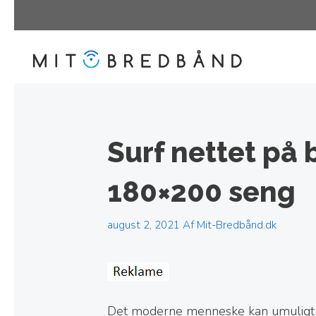
Hop
til
indhold
Surf nettet på 
180×200 seng
august 2, 2021
Af
Mit-Bredbånd.dk
Det moderne menneske kan umuligt u