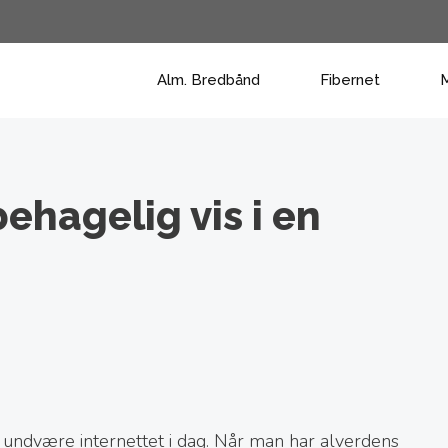
Alm. Bredbånd
Fibernet
M
behagelig vis i en
ndvære internettet i dag. Når man har alverdens