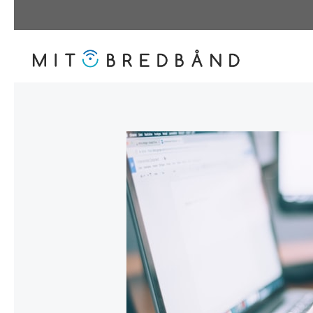
Hop
til
indhold