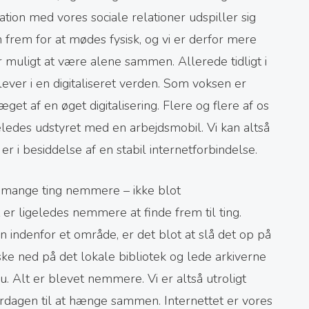
tion med vores sociale relationer udspiller sig
en frem for at mødes fysisk, og vi er derfor mere
er muligt at være alene sammen. Allerede tidligt i
i lever i en digitaliseret verden. Som voksen er
ræget af en øget digitalisering. Flere og flere af os
ledes udstyret med en arbejdsmobil. Vi kan altså
e er i besiddelse af en stabil internetforbindelse.
å mange ting nemmere – ikke blot
r ligeledes nemmere at finde frem til ting.
n indenfor et område, er det blot at slå det op på
aske ned på det lokale bibliotek og lede arkiverne
u. Alt er blevet nemmere. Vi er altså utroligt
verdagen til at hænge sammen. Internettet er vores