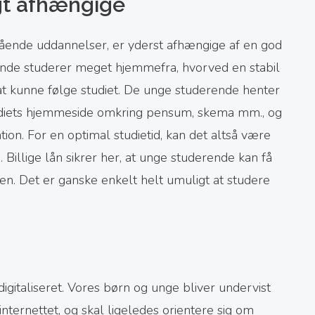
gt afhængige
ående uddannelser, er yderst afhængige af en god
ende studerer meget hjemmefra, hvorved en stabil
 at kunne følge studiet. De unge studerende henter
studiets hjemmeside omkring pensum, skema mm., og
tion. For en optimal studietid, kan det altså være
. Billige lån sikrer her, at unge studerende kan få
en. Det er ganske enkelt helt umuligt at studere
g
gitaliseret. Vores børn og unge bliver undervist
nternettet, og skal ligeledes orientere sig om