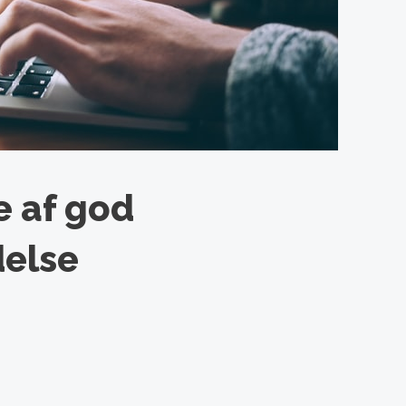
e af god
delse