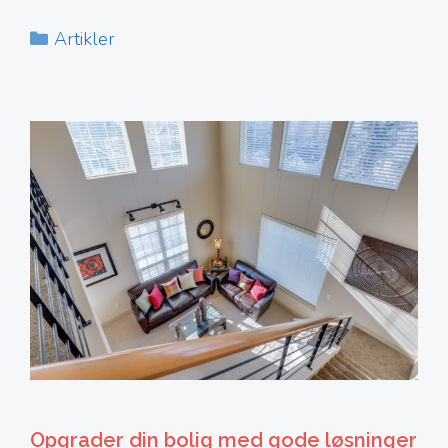
Kategorier
Artikler
Opgrader din bolig med gode løsninger